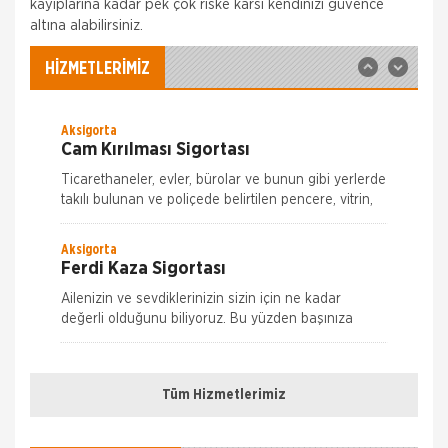
Sigortası ile; Depremin Deprem sonucu
kayıplarına kadar pek çok riske karsı kendinizi güvence
Allianz Sigorta
altına alabilirsiniz.
İş Yeri Sigortası
Allianz ile işyerinizde güven içinde çalışın!
HİZMETLERİMİZ
Allianz 70'ten fazla ülkedeki geniş deneyimi,
Türkiye'deki 25 yılı aşkın birikimiyle her koşulda, her
Aksigorta
Cam Kırılması Sigortası
Ticarethaneler, evler, bürolar ve bunun gibi yerlerde
takılı bulunan ve poliçede belirtilen pencere, vitrin,
kapı, tezgah, raf camları ve aynaların kırılmaları
nedeniyle meyda
Aksigorta
Ferdi Kaza Sigortası
Ailenizin ve sevdiklerinizin sizin için ne kadar
değerli olduğunu biliyoruz. Bu yüzden başınıza
gelebilecek aksiliklere karşı sizi ve onları Aksigorta
Nakliye Hasarı İçin Gerekli Bilgiler
güvencesine alıyoruz.
Aksigorta
Hırsızlık Sigortası
Tüm Hizmetlerimiz
ONLİNE Dask Prim Hesaplama
Sivil Hırsızlık Hırsızlık Sigortası ile eşya ve
mallarınızın hırsızlık veya hırsızlığa teşebbüs
Trafik Hasarı için Gerekli Bilgiler