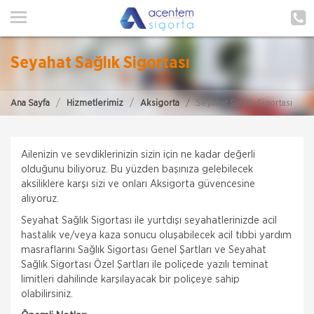
ANA SAYFA
HAKKIMIZDA
Seyahat Sağlık Sigortası
HİZMETLERİMİZ
Ana Sayfa
Hizmetlerimiz
Aksigorta
Seyahat Sağlık Sigortası
POLIÇE HATIRLAT
İLETIŞIM
Ailenizin ve sevdiklerinizin sizin için ne kadar değerli
ŞUBELERIMIZ
olduğunu biliyoruz. Bu yüzden başınıza gelebilecek
aksiliklere karşı sizi ve onları Aksigorta güvencesine
alıyoruz.
ŞUBE BAŞVURUSU
Seyahat Sağlık Sigortası ile yurtdışı seyahatlerinizde acil
hastalık ve/veya kaza sonucu oluşabilecek acil tıbbi yardım
MÜŞTERI GIRIŞI
masraflarını Sağlık Sigortası Genel Şartları ve Seyahat
Sağlık Sigortası Özel Şartları ile poliçede yazılı teminat
limitleri dahilinde karşılayacak bir poliçeye sahip
TEKLİF AL
olabilirsiniz.