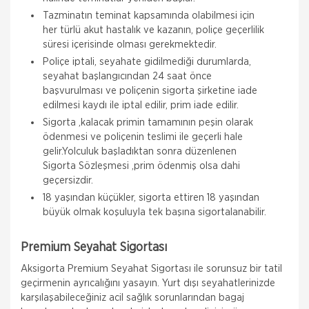
Tazminatın teminat kapsamında olabilmesi için
her türlü akut hastalık ve kazanın, poliçe geçerlilik
süresi içerisinde olması gerekmektedir.
Poliçe iptali, seyahate gidilmediği durumlarda,
seyahat başlangıcından 24 saat önce
başvurulması ve poliçenin sigorta şirketine iade
edilmesi kaydı ile iptal edilir, prim iade edilir.
Sigorta ,kalacak primin tamamının peşin olarak
ödenmesi ve poliçenin teslimi ile geçerli hale
gelir.Yolculuk başladıktan sonra düzenlenen
Sigorta Sözleşmesi ,prim ödenmiş olsa dahi
geçersizdir.
18 yaşından küçükler, sigorta ettiren 18 yaşından
büyük olmak koşuluyla tek başına sigortalanabilir.
Allianz Sigorta
Premium Seyahat Sigortası
Zorunlu Deprem Sigortası
Aksigorta Premium Seyahat Sigortası ile sorunsuz bir tatil
Zorunlu bir sigorta olan DASK ile binalardaki,
geçirmenin ayrıcalığını yasayın. Yurt dışı seyahatlerinizde
deprem ve deprem nedeni ile oluşabilecek maddi
zararlar güvence altına alınır. Zorunlu Deprem
karşılaşabileceğiniz acil sağlık sorunlarından bagaj