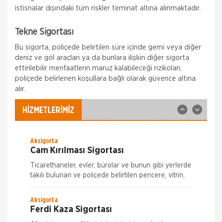
istisnalar dışındaki tüm riskler teminat altına alınmaktadır.
Allianz Sigorta
Tekne Sigortası
Zorunlu Deprem Sigortası
Bu sigorta, poliçede belirtilen süre içinde gemi veya diğer
Zorunlu bir sigorta olan DASK ile binalardaki,
deniz ve göl araçları ya da bunlara ilişkin diğer sigorta
deprem ve deprem nedeni ile oluşabilecek maddi
zararlar güvence altına alınır. Zorunlu Deprem
ettirilebilir menfaatlerin maruz kalabileceği rizikoları,
Sigortası ile; Depremin Deprem sonucu
poliçede belirlenen koşullara bağlı olarak güvence altına
Allianz Sigorta
alır.
İş Yeri Sigortası
Allianz ile işyerinizde güven içinde çalışın!
HİZMETLERİMİZ
Allianz 70'ten fazla ülkedeki geniş deneyimi,
Türkiye'deki 25 yılı aşkın birikimiyle her koşulda, her
Aksigorta
Cam Kırılması Sigortası
Ticarethaneler, evler, bürolar ve bunun gibi yerlerde
takılı bulunan ve poliçede belirtilen pencere, vitrin,
kapı, tezgah, raf camları ve aynaların kırılmaları
nedeniyle meyda
Aksigorta
Ferdi Kaza Sigortası