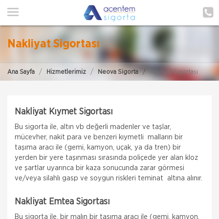
ANA SAYFA
HAKKIMIZDA
Nakliyat Sigortası
HİZMETLERİMİZ
Ana Sayfa
Hizmetlerimiz
Neova Sigorta
Nakliyat Sigortası
POLIÇE HATIRLAT
İLETIŞIM
Nakliyat Kıymet Sigortası
ŞUBELERIMIZ
Bu sigorta ile, altın vb değerli madenler ve taşlar,
mücevher, nakit para ve benzeri kıymetli malların bir
ŞUBE BAŞVURUSU
taşıma aracı ile (gemi, kamyon, uçak, ya da tren) bir
yerden bir yere taşınması sırasında poliçede yer alan kloz
MÜŞTERI GIRIŞI
ve şartlar uyarınca bir kaza sonucunda zarar görmesi
ve/veya silahlı gasp ve soygun riskleri teminat altına alınır.
TEKLİF AL
Nakliyat Emtea Sigortası
Bu sigorta ile, bir malın bir taşıma aracı ile (gemi, kamyon,