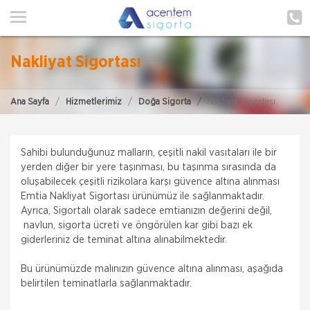
ANA SAYFA
HAKKIMIZDA
Nakliyat Sigortası
HİZMETLERİMİZ
Ana Sayfa
Hizmetlerimiz
Doğa Sigorta
Nakliyat Sigortası
POLIÇE HATIRLAT
İLETIŞIM
Sahibi bulunduğunuz malların, çeşitli nakil vasıtaları ile bir
ŞUBELERIMIZ
yerden diğer bir yere taşınması, bu taşınma sırasında da
oluşabilecek çeşitli rizikolara karşı güvence altına alınması
Emtia Nakliyat Sigortası ürünümüz ile sağlanmaktadır.
ŞUBE BAŞVURUSU
Ayrıca, Sigortalı olarak sadece emtianızın değerini değil,
navlun, sigorta ücreti ve öngörülen kar gibi bazı ek
MÜŞTERI GIRIŞI
giderleriniz de teminat altına alınabilmektedir.
Bu ürünümüzde malınızın güvence altına alınması, aşağıda
TEKLİF AL
belirtilen teminatlarla sağlanmaktadır.