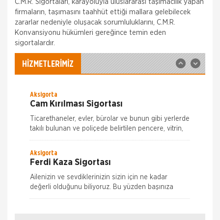
C.M.R. Sigortaları, karayoluyla uluslararası taşımacılık yapan
Zorunlu bir sigorta olan DASK ile binalardaki,
firmaların, taşımasını taahhüt ettiği mallara gelebilecek
deprem ve deprem nedeni ile oluşabilecek maddi
zararlar güvence altına alınır. Zorunlu Deprem
zararlar nedeniyle oluşacak sorumluluklarını, C.M.R.
Sigortası ile; Depremin Deprem sonucu
Konvansiyonu hükümleri gereğince temin eden
Allianz Sigorta
sigortalardır.
İş Yeri Sigortası
Allianz ile işyerinizde güven içinde çalışın!
HİZMETLERİMİZ
Allianz 70'ten fazla ülkedeki geniş deneyimi,
Türkiye'deki 25 yılı aşkın birikimiyle her koşulda, her
Aksigorta
Cam Kırılması Sigortası
Ticarethaneler, evler, bürolar ve bunun gibi yerlerde
takılı bulunan ve poliçede belirtilen pencere, vitrin,
kapı, tezgah, raf camları ve aynaların kırılmaları
nedeniyle meyda
Aksigorta
Ferdi Kaza Sigortası
Ailenizin ve sevdiklerinizin sizin için ne kadar
değerli olduğunu biliyoruz. Bu yüzden başınıza
gelebilecek aksiliklere karşı sizi ve onları Aksigorta
Nakliye Hasarı İçin Gerekli Bilgiler
güvencesine alıyoruz.
Aksigorta