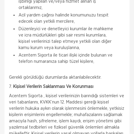
işbirliği yapılan ve/veya hizmet alınan iş
ortaklarımız,
Acil yardım çağrısı halinde konumunuzu tespit
edecek olan yetkili mercilere,
Düzenleyici ve denetleyici kurumlar ile mahkeme
ve icra müdürlükleri gibi sair resmi kurumlara,
kişisel verilerinizi talep etmeye yetkili olan diğer
kamu kurum veya kuruluşlarına,
Acentem Sigorta ile ticari ilişki içinde bulunan ve
telefon numaranıza sahip tüzel kişilere,
Gerekli görüldüğü durumlarda aktarılabilecektir.
7.
Kişisel Verilerin Saklanması Ve Korunması
Acentem Sigorta , kişisel verilerinizin barındığı sistemleri ve
veri tabanlarını, KVKK’nun 12. Maddesi gereği kişisel
verilerin hukuka aykırı olarak işlenmesini önlemekle, yetkisiz
kişilerin erişimlerini engellemekle; muhafazalarını sağlamak
amacıyla hash, şifreleme, işlem kaydı, erişim yönetimi gibi
yazılımsal tedbirleri ve fiziksel güvenlik önlemleri almakla
mükelleftir. Kişisel verilerin yasal olmayan yollarla başkaları