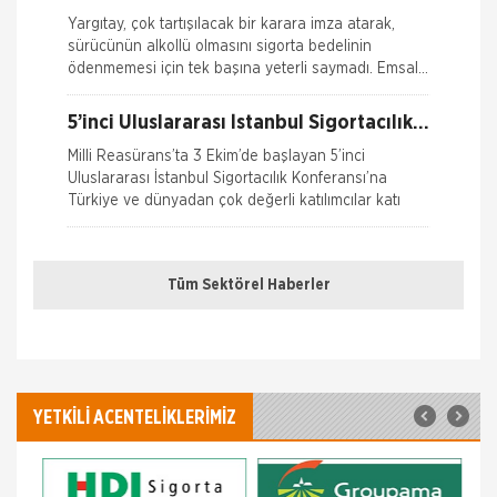
Kasko Hasar Dosyasında İstenilen Bilgiler
Yargıtay, çok tartışılacak bir karara imza atarak,
sürücünün alkollü olmasını sigorta bedelinin
Kaza Tespit Tutanağı
ödenmemesi için tek başına yeterli saymadı. Emsal
o
Nakliye Hasarı İçin Gerekli Bilgiler
5’inci Uluslararası İstanbul Sigortacılık
Konferansı Milli Reasürans’ta yapıldı.
Milli Reasürans’ta 3 Ekim’de başlayan 5’inci
Uluslararası İstanbul Sigortacılık Konferansı’na
Türkiye ve dünyadan çok değerli katılımcılar katı
Borçluyuz Ama Birikimi Seviyoruz
Tüm Sektörel Haberler
NN Hayat ve Emeklilik adına Nielsen tarafından ilki
Temmuz 2016’da 8 ilde 15 ve üzeri çalışanı olan
şirketlerin çalışanları ile yapılan geniş çaplı otomatik
Doğa Sigorta’da Adnan Sığın Genel
Müdür Yardımcısı Oldu
YETKİLİ ACENTELİKLERİMİZ
Doğa Sigorta’da önemli bir atama gerçekleşti.
Geçtiğimiz yıldan beri Doğa Sigorta’da Güney Doğu
Akdeniz ve Akdeniz Bölgelerinden sorumlu Satış
Grup M&u