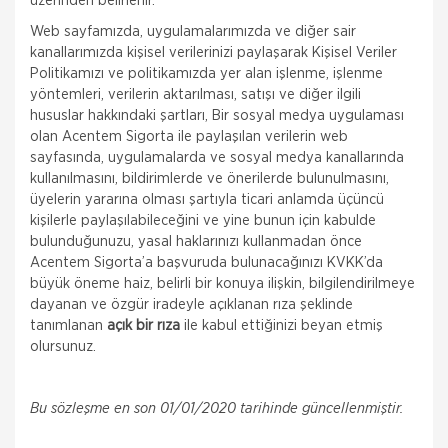
üzerinden belirlenir.
Web sayfamızda, uygulamalarımızda ve diğer sair
kanallarımızda kişisel verilerinizi paylaşarak Kişisel Veriler
Politikamızı ve politikamızda yer alan işlenme, işlenme
yöntemleri, verilerin aktarılması, satışı ve diğer ilgili
hususlar hakkındaki şartları, Bir sosyal medya uygulaması
olan Acentem Sigorta ile paylaşılan verilerin web
sayfasında, uygulamalarda ve sosyal medya kanallarında
kullanılmasını, bildirimlerde ve önerilerde bulunulmasını,
üyelerin yararına olması şartıyla ticari anlamda üçüncü
kişilerle paylaşılabileceğini ve yine bunun için kabulde
bulunduğunuzu, yasal haklarınızı kullanmadan önce
Acentem Sigorta’a başvuruda bulunacağınızı KVKK’da
büyük öneme haiz, belirli bir konuya ilişkin, bilgilendirilmeye
dayanan ve özgür iradeyle açıklanan rıza şeklinde
tanımlanan
açık bir rıza
ile kabul ettiğinizi beyan etmiş
olursunuz.
Nakliye Hasarı İçin Gerekli Bilgiler
Bu sözleşme en son 01/01/2020 tarihinde güncellenmiştir.
ONLİNE Dask Prim Hesaplama