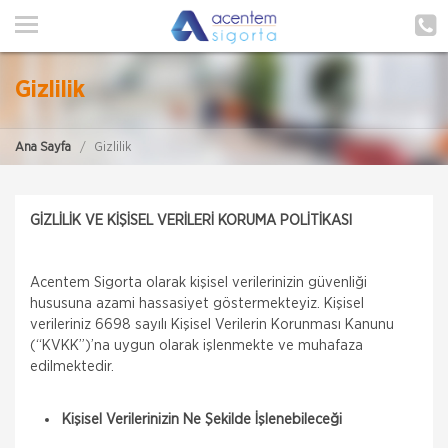
ANA SAYFA
HAKKIMIZDA
Gizlilik
HİZMETLERİMİZ
Ana Sayfa
Gizlilik
POLIÇE HATIRLAT
İLETIŞIM
GİZLİLİK VE KİŞİSEL VERİLERİ KORUMA POLİTİKASI
ŞUBELERIMIZ
Acentem Sigorta olarak kişisel verilerinizin güvenliği
ŞUBE BAŞVURUSU
hususuna azami hassasiyet göstermekteyiz. Kişisel
verileriniz 6698 sayılı Kişisel Verilerin Korunması Kanunu
MÜŞTERI GIRIŞI
(“KVKK”)’na uygun olarak işlenmekte ve muhafaza
edilmektedir.
TEKLİF AL
Kişisel Verilerinizin Ne Şekilde İşlenebileceği