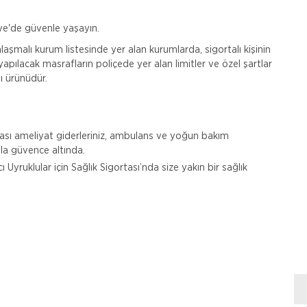
kiye'de güvenle yaşayın.
nlaşmalı kurum listesinde yer alan kurumlarda, sigortalı kişinin
yapılacak masrafların poliçede yer alan limitler ve özel şartlar
ı ürünüdür.
 olası ameliyat giderleriniz, ambulans ve yoğun bakım
’yla güvence altında.
Uyruklular için Sağlık Sigortası’nda size yakın bir sağlık