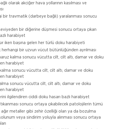
ağlı olarak akciğer hava yollarının kasılması ve
sı
gi bir travmatik (darbeye bağlı) yaralanması sonucu
 seviyeden bir diğerine düşmesi sonucu ortaya çıkan
azlı harabiyet
ışır iken başına gelen her türlü doku harabiyeti
 herhangi bir uzvun vücut bütünlüğünden ayrılması
maruz kalma sonucu vücutta cilt, cilt altı, damar ve doku
len harabiyet
lma sonucu vücutta cilt, cilt altı, damar ve doku
len harabiyet
alma sonucu vücutta cilt, cilt altı, damar ve doku
len harabiyet
ni ilgilendiren ciddi doku hasarı bazlı harabiyet
tıkanması sonucu ortaya çıkabilecek patolojilerin tümü
 ağır metaller gibi zehir özelliği olan ya da bozulma
 solunum veya sindirim yoluyla alınması sonucu ortaya
ları