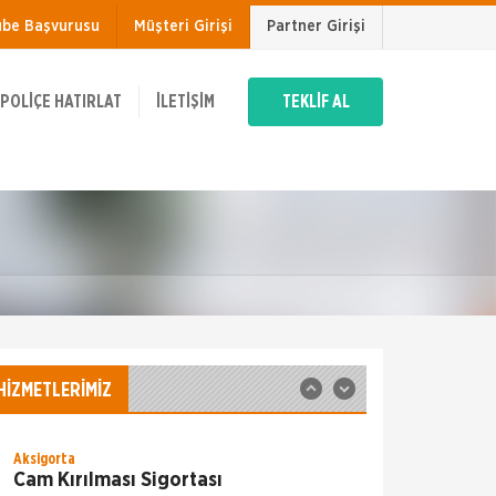
ube Başvurusu
Müşteri Girişi
Partner Girişi
Allianz Sigorta
Yat Sigortası
POLIÇE HATIRLAT
İLETIŞIM
TEKLİF AL
İşte, yatınızı denizde ve karada
karşılaşabileceği risklere karşı güvence altına
alan Mavi Dalga Yat Sigortası. Allianz ile
güvene yelken açın! Yat sigortalarında
Allianz Sigorta
Zorunlu Deprem Sigortası
Zorunlu bir sigorta olan DASK ile binalardaki,
deprem ve deprem nedeni ile oluşabilecek
maddi zararlar güvence altına alınır. Zorunlu
Deprem Sigortası ile; Depremin Deprem
Allianz Sigorta
sonucu
İş Yeri Sigortası
Allianz ile işyerinizde güven içinde çalışın!
HİZMETLERİMİZ
Allianz 70'ten fazla ülkedeki geniş deneyimi,
Türkiye'deki 25 yılı aşkın birikimiyle her
koşulda, her
Aksigorta
Cam Kırılması Sigortası