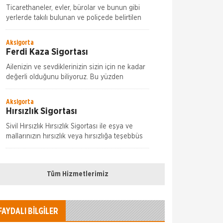
Ticarethaneler, evler, bürolar ve bunun gibi
yerlerde takılı bulunan ve poliçede belirtilen
pencere, vitrin, kapı, tezgah, raf camları ve
aynaların kırılmaları nedeniyle meyda
Aksigorta
Ferdi Kaza Sigortası
Ailenizin ve sevdiklerinizin sizin için ne kadar
değerli olduğunu biliyoruz. Bu yüzden
başınıza gelebilecek aksiliklere karşı sizi ve
onları Aksigorta güvencesine alıyoruz.
Aksigorta
Hırsızlık Sigortası
Sivil Hırsızlık Hırsızlık Sigortası ile eşya ve
mallarınızın hırsızlık veya hırsızlığa teşebbüs
neticesinde uğrayacakları ziya ve zararları
teminat altına alabilirsiniz.
Aksigorta
Kasko Sigortası
Tüm Hizmetlerimiz
Akkasko Aksigorta Akkasko çarpışmadan
çalınmaya, selden doluya, anahtar
çalınmasından yanlış yakıt dolumuna, yolda
FAYDALI BİLGİLER
kalmadan yaralanmaya kadar birçok riske
Aksigorta