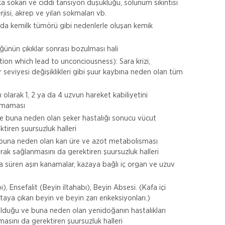
ka sokan ve ciddi tansiyon düşüklüğü, solunum sıkıntısı
erjisi, akrep ve yılan sokmaları vb.
ya da kemilk tümörü gibi nedenlerle oluşan kemik
üğünün çıkıklar sonrası bozulması hali
ion which lead to unconciousness): Sara krizi,
 seviyesi değişiklikleri gibi şuur kaybına neden olan tüm
ı olarak 1, 2 ya da 4 uzvun hareket kabiliyetini
ışmaması
 ve buna neden olan şeker hastalığı sonucu vücut
tiren şuursuzluk halleri
ve buna neden olan kan üre ve azot metabolisması
rak sağlanmasını da gerektiren şuursuzluk halleri
a süren aşırı kanamalar, kazaya bağlı iç organ ve uzuv
ı), Ensefalit (Beyin iltahabı), Beyin Absesi. (Kafa içi
aya çıkan beyin ve beyin zarı enkeksiyonları.)
 olduğu ve buna neden olan yenidoğanın hastalıkları
asını da gerektiren şuursuzluk halleri