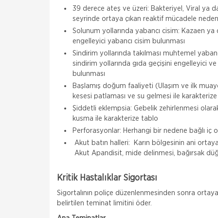
39 derece ateş ve üzeri: Bakteriyel, Viral ya 
seyrinde ortaya çıkan reaktif mücadele nedeni 
Solunum yollarında yabancı cisim: Kazaen ya 
engelleyici yabancı cisim bulunması
Sindirim yollarında takılması muhtemel yaban
sindirim yollarında gıda geçişini engelleyici 
bulunması
Başlamış doğum faaliyeti (Ulaşım ve ilk muay
kesesi patlaması ve su gelmesi ile karakteriz
Şiddetli eklempsia: Gebelik zehirlenmesi olara
kusma ile karakterize tablo
Perforasyonlar: Herhangi bir nedene bağlı iç 
Akut batın halleri: Karın bölgesinin ani ortay
Akut Apandisit, mide delinmesi, bağırsak düğüm
Kritik Hastalıklar Sigortası
Sigortalının poliçe düzenlenmesinden sonra ortaya
belirtilen teminat limitini öder.