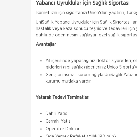
Yabancı Uyruklular için Sağlık Sigortası
İkamet izni için sigortanızı Unico'dan yaptırın, Tür
UniSağlık Yabancı Uyruklular için Sağlık Sigortası, a
hastalık veya kaza sonucu teşhis ve tedavileri için 
dahilinde ödenmesini sağlayan özel sağlık sigortas
Avantajlar
Yıl içerisinde yapacağınız doktor ziyaretleri,
giderleri gibi sağlık giderleriniz Unico Sigorta
Geniş anlaşmalı kurum ağıyla UniSağlık Yabancı 
kurumu mutlaka vardır.
Yatarak Tedavi Teminatları
Dahili Yatış
Cerrahi Yatış
Operatör Doktor
Oda Yemek Refakat (Yıllık 180 gün)