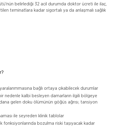
ü'nün belirlediği 32 acil durumda doktor ücreti ile ilaç,
tilen teminatlara kadar sigortalı ya da anlaşmalı sağlık
r?
 yaralanmmasına bağlı ortaya çıkabilecek durumlar
bir nedenle kalbi besleyen damarların ilgili bölgeye
dana gelen doku ölümünün göğüs ağrısı, tansiyon
maması ile seyreden klinik tablolar
ek fonksiyonlarında bozulma riski taşıyacak kadar