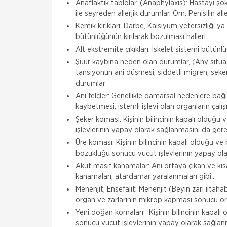
Anaflaktik tablolar, (Anaphylaxis): Hastayı şo
ile seyreden allerjik durumlar. Örn. Penisilin all
Kemik kırıkları: Darbe, Kalsiyum yetersizliği 
bütünlüğünün kırılarak bozulması halleri
Alt ekstremite çıkıkları: İskelet sistemi bütünl
Şuur kaybına neden olan durumlar, (Any situat
tansiyonun ani düşmesi, şiddetli migren, şeker
durumlar
Ani felçler: Genellikle damarsal nedenlere bağl
kaybetmesi, istemli işlevi olan organların çal
Şeker koması: Kişinin bilincinin kapalı olduğu
işlevlerinin yapay olarak sağlanmasını da gerek
Üre koması: Kişinin bilincinin kapalı olduğu 
bozukluğu sonucu vücut işlevlerinin yapay ola
Akut masif kanamalar: Ani ortaya çıkan ve kıs
kanamaları, atardamar yaralanmaları gibi...
Menenjit, Ensefalit: Menenjit (Beyin zari iltahab
organ ve zarlarının mikrop kapması sonucu ort
Yeni doğan komaları: Kişinin bilincinin kapalı
sonucu vücut işlevlerinin yapay olarak sağlanm