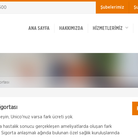
500
Şubelerimiz
Ş
ANA SAYFA
HAKKIMIZDA
HİZMETLERİMİZ
ortası
igortası
in, Unico'nuz varsa fark ücreti yok.
a hastalık sonucu gerçekleşen ameliyatlarda oluşan fark
 Sigorta anlaşmalı ağında bulunan özel sağlık kuruluşlarında