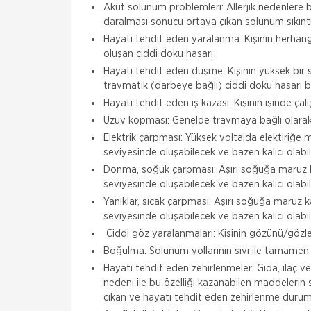
Akut solunum problemleri: Allerjik nedenlere b
daralması sonucu ortaya çıkan solunum sıkıntı
Hayatı tehdit eden yaralanma: Kişinin herhan
oluşan ciddi doku hasarı
Hayatı tehdit eden düşme: Kişinin yüksek bir
travmatik (darbeye bağlı) ciddi doku hasarı b
Hayatı tehdit eden iş kazası: Kişinin işinde çal
Uzuv kopması: Genelde travmaya bağlı olarak
Elektrik çarpması: Yüksek voltajda elektiriğe 
seviyesinde oluşabilecek ve bazen kalıcı olabi
Donma, soğuk çarpması: Aşırı soğuğa maruz ka
seviyesinde oluşabilecek ve bazen kalıcı olabi
Yanıklar, sıcak çarpması: Aşırı soğuğa maruz k
seviyesinde oluşabilecek ve bazen kalıcı olabi
Ciddi göz yaralanmaları: Kişinin gözünü/gözleri
Boğulma: Solunum yollarının sıvı ile tamamen 
Hayatı tehdit eden zehirlenmeler: Gıda, ilaç ve
nedeni ile bu özelliği kazanabilen maddelerin
çıkan ve hayatı tehdit eden zehirlenme durum