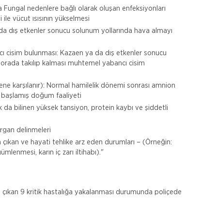
da Fungal nedenlere bağlı olarak oluşan enfeksiyonları
ile vücut ısısının yükselmesi
da dış etkenler sonucu solunum yollarında hava almayı
cı cisim bulunması: Kazaen ya da dış etkenler sonucu
ve orada takılıp kalması muhtemel yabancı cisim
ene karşılanır): Normal hamilelik dönemi sonrası amnion
e başlamış doğum faaliyeti
k da bilinen yüksek tansiyon, protein kaybı ve şiddetli
organ delinmeleri
a çıkan ve hayati tehlike arz eden durumları – (Örneğin:
lenmesi, karın iç zarı iltihabı)."
 çıkan 9 kritik hastalığa yakalanması durumunda poliçede